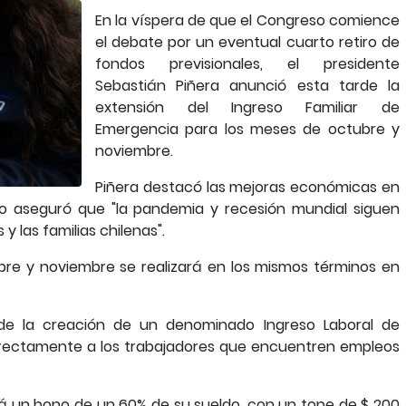
En la víspera de que el Congreso comience
el debate por un eventual cuarto retiro de
fondos previsionales, el presidente
Sebastián Piñera anunció esta tarde la
extensión del Ingreso Familiar de
Emergencia para los meses de octubre y
noviembre.
Piñera destacó las mejoras económicas en
pero aseguró que "la pandemia y recesión mundial siguen
 las familias chilenas".
ubre y noviembre se realizará en los mismos términos en
de la creación de un denominado Ingreso Laboral de
directamente a los trabajadores que encuentren empleos
gará un bono de un 60% de su sueldo, con un tope de $ 200