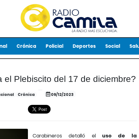
nal
Crónica
Policial
Deportes
Social
Sal
el Plebiscito del 17 de diciembre?
cional
Crónica
09/12/2023
Carabineros detalló el
uso de la