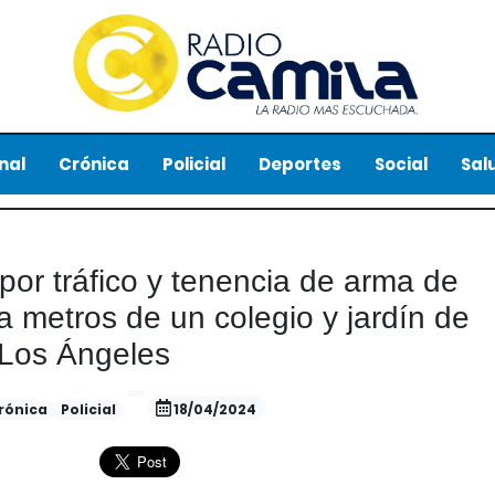
nal
Crónica
Policial
Deportes
Social
Sal
or tráfico y tenencia de arma de
a metros de un colegio y jardín de
Los Ángeles
rónica
Policial
18/04/2024