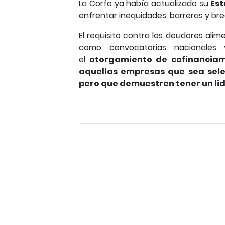
La Corfo ya había actualizado su
Est
enfrentar inequidades, barreras y br
El requisito contra los deudores alim
como convocatorias nacionales
el
otorgamiento de cofinanciam
aquellas empresas que sea sel
pero que demuestren tener un li