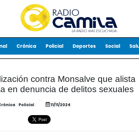
nal
Crónica
Policial
Deportes
Social
Sal
lización contra Monsalve que alista
ría en denuncia de delitos sexuales
Crónica
Policial
11/11/2024