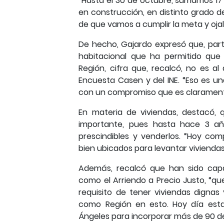
“Hasta el 30 de octubre, sumamos 17 
en construcción, en distinto grado de 
de que vamos a cumplir la meta y ojal
De hecho, Gajardo expresó que, part
habitacional que ha permitido que
Región, cifra que, recalcó, no es al
Encuesta Casen y del INE. “Eso es un
con un compromiso que es clarament
En materia de viviendas, destacó, 
importante, pues hasta hace 3 año
prescindibles y venderlos. “Hoy co
bien ubicados para levantar viviendas 
Además, recalcó que han sido capa
como el Arriendo a Precio Justo, “qu
requisito de tener viviendas digna
como Región en esto. Hoy día es
Ángeles para incorporar más de 90 de