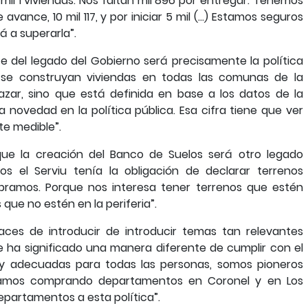
mil 1 viviendas. Nos faltan mil 896 por entregar. Tenemos
avance, 10 mil 117, y por iniciar 5 mil (…) Estamos seguros
á a superarla”.
e del legado del Gobierno será precisamente la política
 se construyan viviendas en todas las comunas de la
 azar, sino que está definida en base a los datos de la
a novedad en la política pública. Esa cifra tiene que ver
e medible”.
que la creación del Banco de Suelos será otro legado
s el Serviu tenía la obligación de declarar terrenos
mpramos. Porque nos interesa tener terrenos que estén
que no estén en la periferia”.
ces de introducir de introducir temas tan relevantes
e ha significado una manera diferente de cumplir con el
s y adecuadas para todas las personas, somos pioneros
tamos comprando departamentos en Coronel y en Los
partamentos a esta política”.