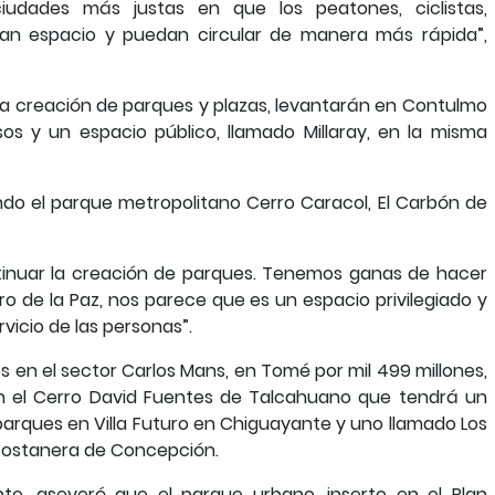
iudades más justas en que los peatones, ciclistas,
gan espacio y puedan circular de manera más rápida”,
la creación de parques y plazas, levantarán en Contulmo
sos y un espacio público, llamado Millaray, en la misma
do el parque metropolitano Cerro Caracol, El Carbón de
inuar la creación de parques. Tenemos ganas de hacer
 de la Paz, nos parece que es un espacio privilegiado y
vicio de las personas”.
 en el sector Carlos Mans, en Tomé por mil 499 millones,
en el Cerro David Fuentes de Talcahuano que tendrá un
 parques en Villa Futuro en Chiguayante y uno llamado Los
 costanera de Concepción.
te, aseveró que el parque urbano, inserto en el Plan