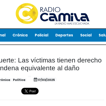
nal
Crónica
Policial
Deportes
Social
Sal
uerte: Las víctimas tienen derecho
ondena equivalente al daño
rónica
Política
17/03/2025