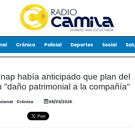
nal
Crónica
Policial
Deportes
Social
Sal
Enap había anticipado que plan del
 "daño patrimonial a la compañía"
cional
Crónica
05/03/2025