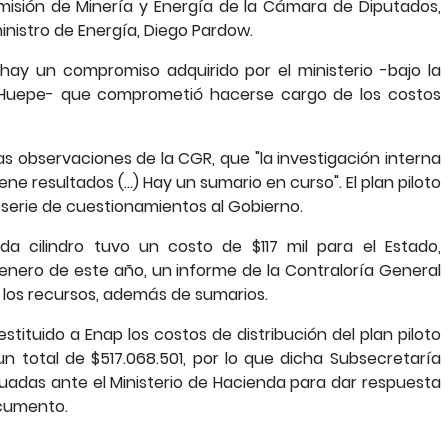
misión de Minería y Energía de la Cámara de Diputados,
ministro de Energía, Diego Pardow.
 hay un compromiso adquirido por el ministerio -bajo la
io Huepe- que comprometió hacerse cargo de los costos
as observaciones de la CGR, que "la investigación interna
ne resultados (...) Hay un sumario en curso". El plan piloto
 serie de cuestionamientos al Gobierno.
a cilindro tuvo un costo de $117 mil para el Estado,
n enero de este año, un informe de la Contraloría General
r los recursos, además de sumarios.
stituido a Enap los costos de distribución del plan piloto
n total de $517.068.501, por lo que dicha Subsecretaría
uadas ante el Ministerio de Hacienda para dar respuesta
ocumento.