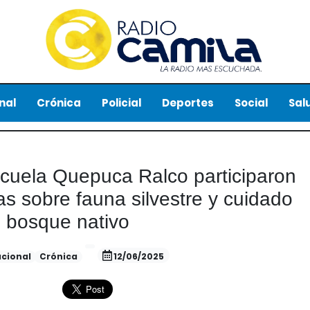
nal
Crónica
Policial
Deportes
Social
Sal
scuela Quepuca Ralco participaron
as sobre fauna silvestre y cuidado
l bosque nativo
cional
Crónica
12/06/2025