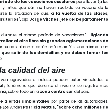
eríodo de las vacaciones escolares
para llevar (a los
os y niñas que aún no hayan recibido su vacuna de la
darse la situación de que,
a la vuelta de las clases,
iratorios",
dijo
Jorge Vilches,
jefe del
Departamento
e durante el mismo período de vacaciones?
Eligiendo
ollar al aire libre sin grandes aglomeraciones de
enes actualmente están enfermas. Y si uno mismo o un
 que salir de los domicilios y se deben tomar los
ó.
a calidad del aire
e ven agravadas e incluso pueden estar vinculadas a
al;
fenómeno que, durante el invierno, se registra más
eña,
sobre todo en la
zona centro sur
del país.
de alertas ambientales
por parte de las autoridades.
de Los Andes
Patricia Matus, "sobre ocho millones de