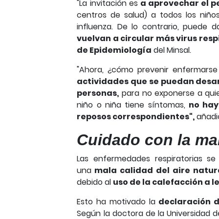
"La invitación es
a aprovechar el p
centros de salud) a todos los niñ
influenza. De lo contrario, puede 
vuelvan a circular más virus resp
de Epidemiología
del Minsal.
"Ahora, ¿cómo prevenir enfermars
actividades que se puedan desarr
personas,
para no exponerse a qui
niño o niña tiene síntomas,
no hay
reposos correspondientes",
añadi
Cuidado con la mal
Las enfermedades respiratorias s
una
mala calidad del aire natur
debido al
uso de la calefacción a l
Esto ha motivado la
declaración 
Según la doctora de la Universidad 