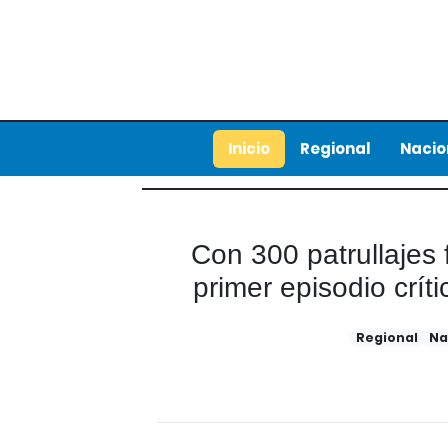
Inicio
Regional
Nacio
Con 300 patrullajes f
primer episodio crí
Regional
Na