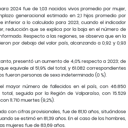
para 2024 fue de 1,03 nacidos vivos promedio por mujer,
mplazo generacional estimado en 2,1 hijos promedio por
ue inferior a lo calculado para 2023, cuando el indicador
jer, reducción que se explica por la baja en el número de
nformado. Respecto a las regiones, se observa que en la
eron por debajo del valor país, alcanzando a 0,92 y 0,93
n tanto, presentó un aumento de 4,0% respecto a 2023; de
que equivale al 51,9% del total, y 61.082 correspondientes
sos fueron personas de sexo indeterminado (0 %).
el mayor número de fallecidos en el país, con 46.850
 total, seguida por la Región de Valparaíso, con 15.529
 con 11.710 muertes (9,2%).
da con cifras provisionales, fue de 81,10 años, situándose
uando se estimó en 81,39 años. En el caso de los hombres,
las mujeres fue de 83,69 años.