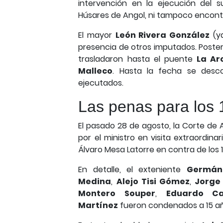
intervención en la ejecución del s
Húsares de Angol, ni tampoco encontr
El mayor
León Rivera González
(ya
presencia de otros imputados. Posteri
trasladaron hasta el puente
La Ar
Malleco
. Hasta la fecha se desc
ejecutados.
Las penas para los 1
El pasado 28 de agosto, la Corte d
por el ministro en visita extraordin
Álvaro Mesa Latorre en contra de los 13
En detalle, el exteniente
Germán
Medina
,
Alejo Tisi Gómez
,
Jorge
Montero Souper
,
Eduardo Ca
Martínez
fueron condenados a 15 año