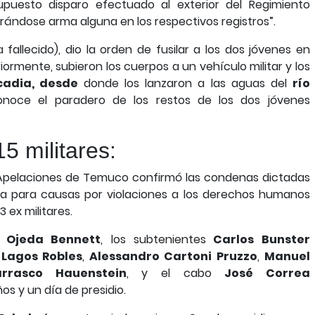
upuesto disparo efectuado al exterior del Regimiento
ándose arma alguna en los respectivos registros”.
 fallecido), dio la orden de fusilar a los dos jóvenes en
ormente, subieron los cuerpos a un vehículo militar y los
cadia, desde
donde los lanzaron a las aguas del
río
onoce el paradero de los restos de los dos jóvenes
5 militares:
e Apelaciones de Temuco confirmó las condenas dictadas
aria para causas por violaciones a los derechos humanos
 ex militares.
 Ojeda Bennett
, los subtenientes
Carlos Bunster
 Lagos Robles
,
Alessandro Cartoni Pruzzo
,
Manuel
rrasco Hauenstein
, y el cabo
José Correa
s y un día de presidio.