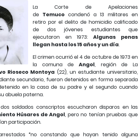
La Corte de Apelaciones
de
Temuco
condenó a 13 militares en
retiro por el delito de homicidio calificado
de dos jóvenes estudiantes que
ejecutaron en 1973:
Algunas penas
llegan hasta los 15 años y un día
.
El crimen ocurrió el 4 de octubre de 1973 en
la comuna de
Angol
, región de La
vo Rioseco Montoya
(22), un estudiante universitario,
udiante secundario, fueron detenidos en forma separada
ue detenido en la casa de su padre y el segundo cuando
 su abuela paterna.
 dos soldados conscriptos escucharon disparos en las
iento Húsares de Angol
, pero no tenían pruebas que
an participación.
 arrestados “no constando que hayan tenido alguna