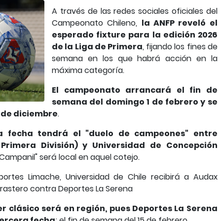
A través de las redes sociales oficiales del
Campeonato Chileno,
la ANFP reveló el
esperado fixture para la edición 2026
de la Liga de Primera
, fijando los fines de
semana en los que habrá acción en la
máxima categoría.
El campeonato arrancará el fin de
semana del domingo 1 de febrero y se
 de diciembre
.
a fecha tendrá el "duelo de campeones" entre
rimera División) y Universidad de Concepción
l "Campanil" será local en aquel cotejo.
ortes Limache, Universidad de Chile recibirá a Audax
forastero contra Deportes La Serena
er clásico será en región, pues Deportes La Serena
tercera fecha
; el fin de semana del 15 de febrero.