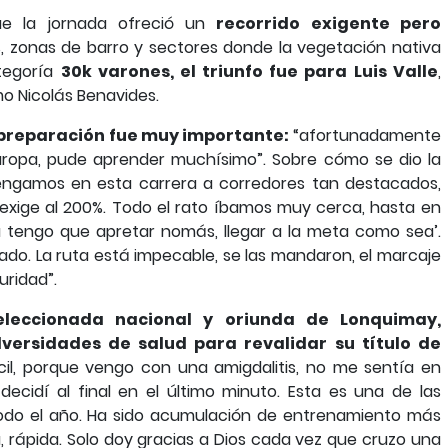
que la jornada ofreció un
recorrido exigente pero
, zonas de barro y sectores donde la vegetación nativa
tegoría
30k varones, el triunfo fue para Luis Valle
,
o Nicolás Benavides.
e su preparación fue muy importante:
“afortunadamente
ropa, pude aprender muchísimo”. Sobre cómo se dio la
tengamos en esta carrera a corredores tan destacados,
 exige al 200%. Todo el rato íbamos muy cerca, hasta en
ya tengo que apretar nomás, llegar a la meta como sea’.
ado. La ruta está impecable, se las mandaron, el marcaje
uridad”.
eleccionada nacional y oriunda de Lonquimay,
ersidades de salud para revalidar su título de
cil, porque vengo con una amigdalitis, no me sentía en
decidí al final en el último minuto. Esta es una de las
odo el año. Ha sido acumulación de entrenamiento más
a, rápida. Solo doy gracias a Dios cada vez que cruzo una