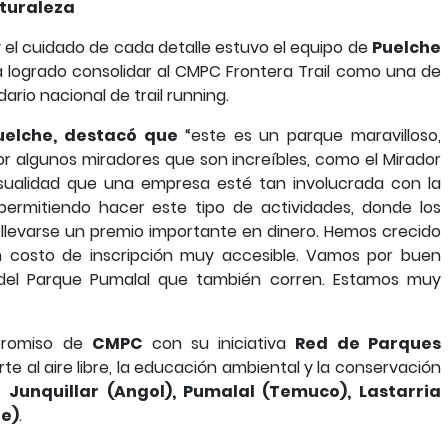
aturaleza
 y el cuidado de cada detalle estuvo el equipo de
Puelche
 logrado consolidar al CMPC Frontera Trail como una de
rio nacional de trail running.
uelche, destacó que
“este es un parque maravilloso,
or algunos miradores que son increíbles, como el Mirador
casualidad que una empresa esté tan involucrada con la
ermitiendo hacer este tipo de actividades, donde los
llevarse un premio importante en dinero. Hemos crecido
n costo de inscripción muy accesible. Vamos por buen
el Parque Pumalal que también corren. Estamos muy
mpromiso de
CMPC
con su iniciativa
Red de Parques
te al aire libre, la educación ambiental y la conservación
es
Junquillar (Angol), Pumalal (Temuco), Lastarria
ue)
.