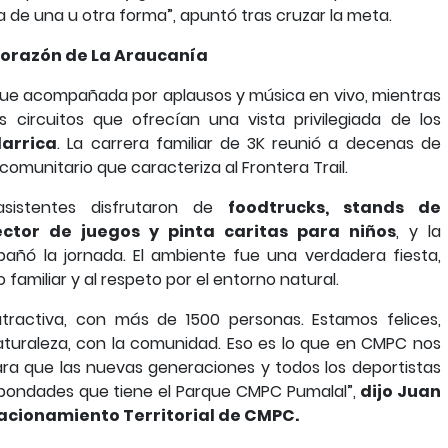
 de una u otra forma”, apuntó tras cruzar la meta.
l corazón de La Araucanía
 fue acompañada por aplausos y música en vivo, mientras
s circuitos que ofrecían una vista privilegiada de los
larrica
. La carrera familiar de 3K reunió a decenas de
 comunitario que caracteriza al Frontera Trail.
sistentes disfrutaron de
foodtrucks, stands de
ctor de juegos y pinta caritas para niños
, y la
añó la jornada. El ambiente fue una verdadera fiesta,
familiar y al respeto por el entorno natural.
tractiva, con más de 1500 personas. Estamos felices,
aturaleza, con la comunidad. Eso es lo que en CMPC nos
ara que las nuevas generaciones y todos los deportistas
 bondades que tiene el Parque CMPC Pumalal”,
dijo Juan
acionamiento Territorial de CMPC.