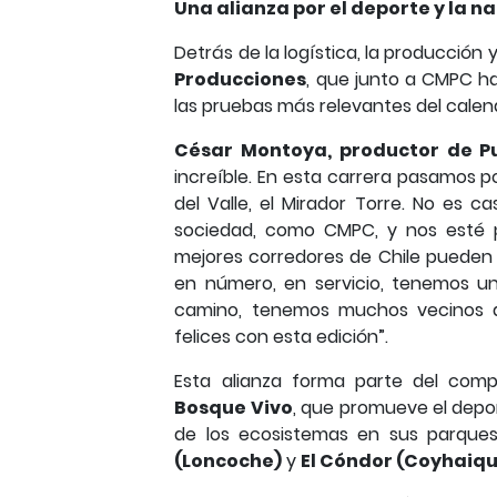
Una alianza por el deporte y la n
Detrás de la logística, la producción
Producciones
, que junto a CMPC ha
las pruebas más relevantes del calenda
César Montoya, productor de P
increíble. En esta carrera pasamos p
del Valle, el Mirador Torre. No es 
sociedad, como CMPC, y nos esté p
mejores corredores de Chile pueden 
en número, en servicio, tenemos u
camino, tenemos muchos vecinos d
felices con esta edición”.
Esta alianza forma parte del co
Bosque Vivo
, que promueve el depor
de los ecosistemas en sus parqu
(Loncoche)
y
El Cóndor (Coyhaiq