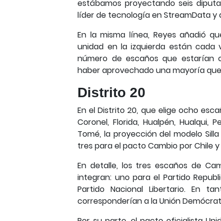
estábamos proyectando seis diputado
líder de tecnología en StreamData y d
En la misma línea, Reyes añadió qu
unidad en la izquierda están cada 
número de escaños que estarían ob
haber aprovechado una mayoría que lo
Distrito 20
En el Distrito 20, que elige ocho es
Coronel, Florida, Hualpén, Hualqui,
Tomé, la proyección del modelo Silla
tres para el pacto Cambio por Chile y 
En detalle, los tres escaños de Camb
integran: uno para el Partido Republ
Partido Nacional Libertario. En 
corresponderían a la Unión Demócrat
Por su parte, el pacto oficialista Un