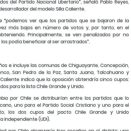
s del Partido Nacional Libertario”, señaló Pablo Reyes,
esarrollador del modelo Silla Caliente.
e “podemos ver que los partidos que se bajaron de la
vez más bajos en número de votos y, por tanto, en el
teniendo. Principalmente, se ven penalizados por no
s podía beneficiar al ser arrastrados”.
caños e incluye las comunas de Chiguayante, Concepción,
 Penco, San Pedro de la Paz, Santa Juana, Talcahuano y
 Caliente indica que la oposición obtendría cinco cupos:
dos para la lista Chile Grande y Unido.
io por Chile se distribuirían entre los partidos que lo
icano, uno para el Partido Social Cristiano y uno para el
tanto, los dos cupos del pacto Chile Grande y Unido
a Independiente (UDI).
idad por Chile alcanzaría tres escaños en el distrito: uno