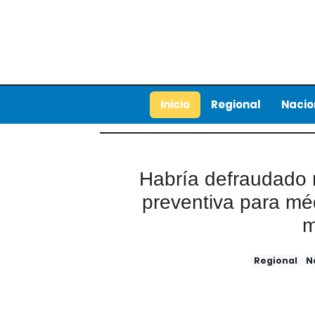
Inicio
Regional
Nacio
Habría defraudado m
preventiva para méd
m
Regional
N