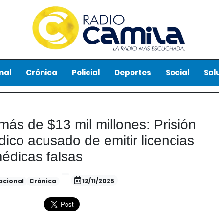
nal
Crónica
Policial
Deportes
Social
Sal
ás de $13 mil millones: Prisión
ico acusado de emitir licencias
édicas falsas
acional
Crónica
12/11/2025