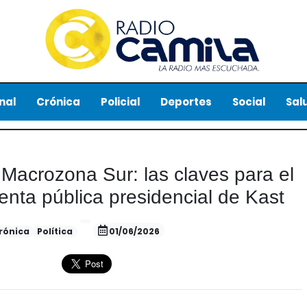
nal
Crónica
Policial
Deportes
Social
Sal
 Macrozona Sur: las claves para el
enta pública presidencial de Kast
rónica
Política
01/06/2026