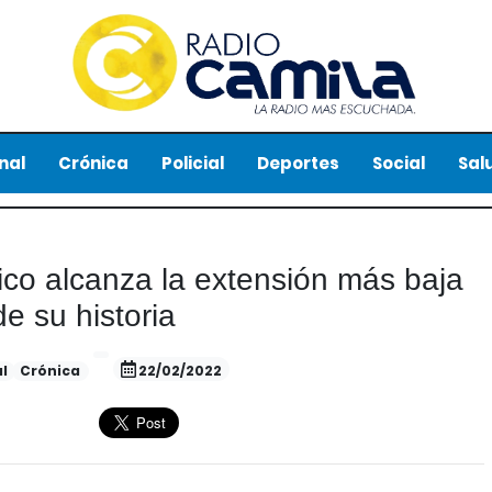
nal
Crónica
Policial
Deportes
Social
Sal
tico alcanza la extensión más baja
de su historia
l
Crónica
22/02/2022