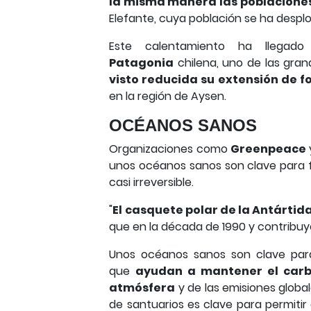
la misma manera las poblaciones
Elefante, cuya población se ha despl
Este calentamiento ha llegad
Patagonia
chilena, uno de las gran
visto reducida su extensión de 
en la región de Aysen.
OCÉANOS SANOS
Organizaciones como
Greenpeace
unos océanos sanos son clave para 
casi irreversible.
"
El casquete polar de la Antárti
que en la década de 1990 y contribuye
Unos océanos sanos son clave para
que
ayudan a mantener el car
atmósfera
y de las emisiones globa
de santuarios es clave para permitir