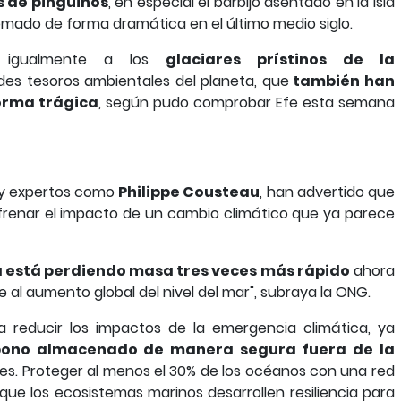
 de pingüinos
, en especial el barbijo asentado en la isla
omado de forma dramática en el último medio siglo.
o igualmente a los
glaciares prístinos de la
des tesoros ambientales del planeta, que
también han
forma trágica
, según pudo comprobar Efe esta semana
y expertos como
Philippe Cousteau
, han advertido que
frenar el impacto de un cambio climático que ya parece
da está perdiendo masa tres veces más rápido
ahora
 al aumento global del nivel del mar", subraya la ONG.
 reducir los impactos de la emergencia climática, ya
bono almacenado de manera segura fuera de la
les. Proteger al menos el 30% de los océanos con una red
 que los ecosistemas marinos desarrollen resiliencia para