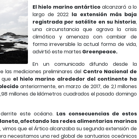
El hielo marino antártico
alcanzará a lo
largo de 2022
la extensión más baja
registrada por satélite en su historia
,
una circunstancia que agrava la crisis
climática y amenaza con cambiar de
forma irreversible la actual forma de vida,
advirtió este martes
Greenpeace.
En un comunicado difundo desde la
ue las mediciones preliminares del
Centro Nacional de
 que
el hielo marino alrededor del continente ha
blecido
anteriormente, en marzo de 2017, de 2,1 millones
1,98 millones de kilómetros cuadrados el pasado domingo
 derrite este océano.
Las consecuencias de estos
planeta, afectando las redes alimentarias marinas
0, vimos que el Ártico alcanzaba su segunda extensión de
hora necesitamos una red global de santuarios oceánicos