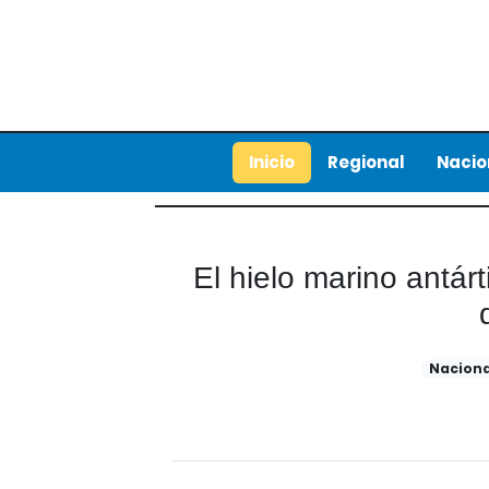
Inicio
Regional
Nacio
El hielo marino antár
Naciona