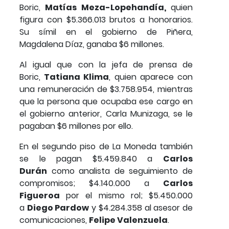
Boric,
Matías Meza-Lopehandía,
quien
figura con $5.366.013 brutos a honorarios.
Su símil en el gobierno de Piñera,
Magdalena Díaz, ganaba $6 millones.
Al igual que con la jefa de prensa de
Boric,
Tatiana Klima
, quien aparece con
una remuneración de $3.758.954, mientras
que la persona que ocupaba ese cargo en
el gobierno anterior, Carla Munizaga, se le
pagaban $6 millones por ello.
En el segundo piso de La Moneda también
se le pagan $5.459.840 a
Carlos
Durán
como analista de seguimiento de
compromisos; $4.140.000 a
Carlos
Figueroa
por el mismo rol; $5.450.000
a
Diego Pardow
y $4.284.358 al asesor de
comunicaciones,
Felipe Valenzuela
.