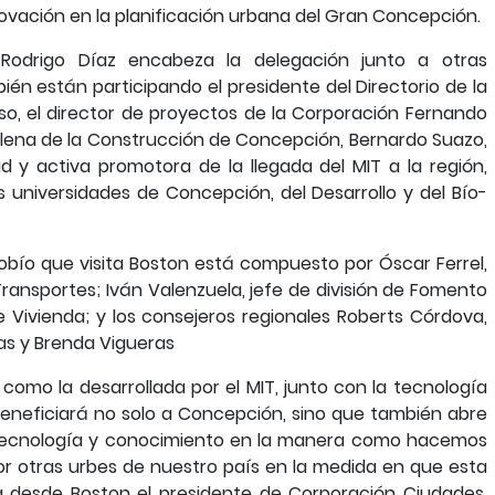
innovación en la planificación urbana del Gran Concepción.
o Rodrigo Díaz encabeza la delegación junto a otras
ién están participando el presidente del Directorio de la
so, el director de proyectos de la Corporación Fernando
ilena de la Construcción de Concepción, Bernardo Suazo,
d y activa promotora de la llegada del MIT a la región,
s universidades de Concepción, del Desarrollo y del Bío-
Biobío que visita Boston está compuesto por Óscar Ferrel,
 Transportes; Iván Valenzuela, jefe de división de Fomento
de Vivienda; y los consejeros regionales Roberts Córdova,
ojas y Brenda Vigueras
omo la desarrollada por el MIT, junto con la tecnología
beneficiará no solo a Concepción, sino que también abre
 tecnología y conocimiento en la manera como hacemos
or otras urbes de nuestro país en la medida en que esta
ca desde Boston el presidente de Corporación Ciudades,