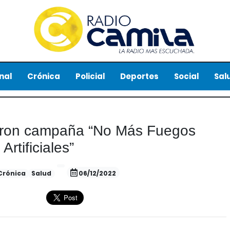
nal
Crónica
Policial
Deportes
Social
Sal
aron campaña “No Más Fuegos
Artificiales”
Crónica
Salud
06/12/2022