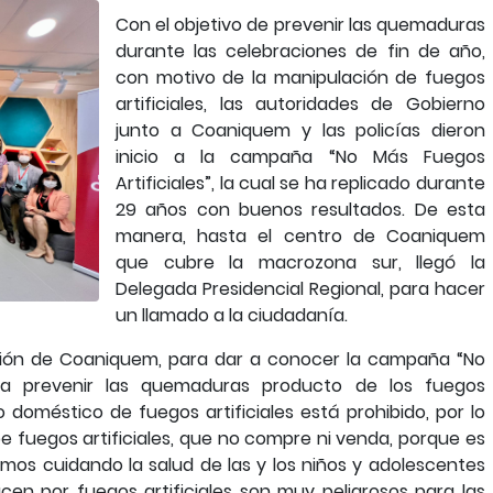
Con el objetivo de prevenir las quemaduras
durante las celebraciones de fin de año,
con motivo de la manipulación de fuegos
artificiales, las autoridades de Gobierno
junto a Coaniquem y las policías dieron
inicio a la campaña “No Más Fuegos
Artificiales”, la cual se ha replicado durante
29 años con buenos resultados. De esta
manera, hasta el centro de Coaniquem
que cubre la macrozona sur, llegó la
Delegada Presidencial Regional, para hacer
un llamado a la ciudadanía.
ación de Coaniquem, para dar a conocer la campaña “No
sca prevenir las quemaduras producto de los fuegos
so doméstico de fuegos artificiales está prohibido, por lo
pe fuegos artificiales, que no compre ni venda, porque es
tamos cuidando la salud de las y los niños y adolescentes
en por fuegos artificiales son muy peligrosos para las