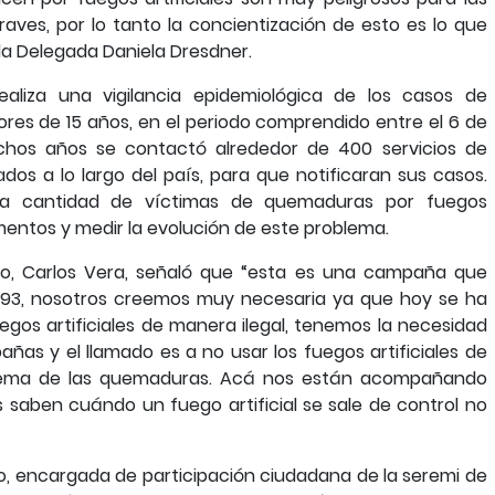
ves, por lo tanto la concientización de esto es lo que
la Delegada Daniela Dresdner.
liza una vigilancia epidemiológica de los casos de
es de 15 años, en el periodo comprendido entre el 6 de
chos años se contactó alrededor de 400 servicios de
ados a lo largo del país, para que notificaran sus casos.
ar la cantidad de víctimas de quemaduras por fuegos
aumentos y medir la evolución de este problema.
ntro, Carlos Vera, señaló que “esta es una campaña que
93, nosotros creemos muy necesaria ya que hoy se ha
egos artificiales de manera ilegal, tenemos la necesidad
as y el llamado es a no usar los fuegos artificiales de
tema de las quemaduras. Acá nos están acompañando
 saben cuándo un fuego artificial se sale de control no
, encargada de participación ciudadana de la seremi de