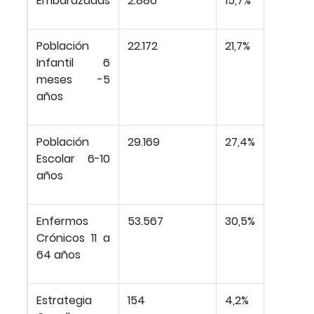
Embarazadas
2.886
15,7%
Población
22.172
21,7%
Infantil 6
meses -5
años
Población
29.169
27,4%
Escolar 6-10
años
Enfermos
53.567
30,5%
Crónicos 11 a
64 años
Estrategia
154
4,2%