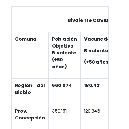
Vacuna
Bivalente COVID-19
Comuna
Población
Vacunados
Cob
Objetivo
%
Bivalente
Bivalente
(+50
(+50 años)
años)
Región del
560.074
180.421
32,
Biobío
Prov.
359.151
120.346
33,
Concepción