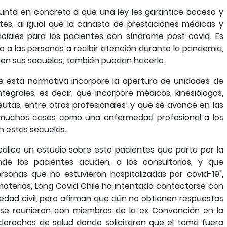
punta en concreto a que una ley les garantice acceso y
tes, al igual que la canasta de prestaciones médicas y
iales para los pacientes con síndrome post covid. Es
so a las personas a recibir atención durante la pandemia,
en sus secuelas, también puedan hacerlo.
e esta normativa incorpore la apertura de unidades de
ntegrales, es decir, que incorpore médicos, kinesiólogos,
apeutas, entre otros profesionales; y que se avance en las
 muchos casos como una enfermedad profesional a los
n estas secuelas.
alice un estudio sobre esto pacientes que parta por la
nde los pacientes acuden, a los consultorios, y que
sonas que no estuvieron hospitalizadas por covid-19",
materias, Long Covid Chile ha intentado contactarse con
ociedad civil, pero afirman que aún no obtienen respuestas
 se reunieron con miembros de la ex Convención en la
e derechos de salud donde solicitaron que el tema fuera