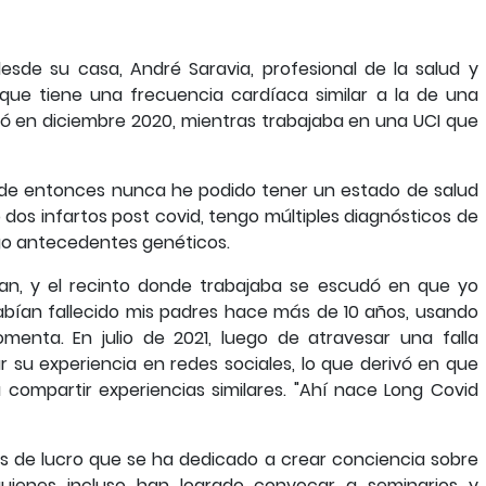
esde su casa, André Saravia, profesional de la salud y
 que tiene una frecuencia cardíaca similar a la de una
ió en diciembre 2020, mientras trabajaba en una UCI que
desde entonces nunca he podido tener un estado de salud
 dos infartos post covid, tengo múltiples diagnósticos de
go antecedentes genéticos.
an, y el recinto donde trabajaba se escudó en que yo
bían fallecido mis padres hace más de 10 años, usando
enta. En julio de 2021, luego de atravesar una falla
ar su experiencia en redes sociales, lo que derivó en que
compartir experiencias similares. "Ahí nace Long Covid
es de lucro que se ha dedicado a crear conciencia sobre
uienes incluso han logrado convocar a seminarios y