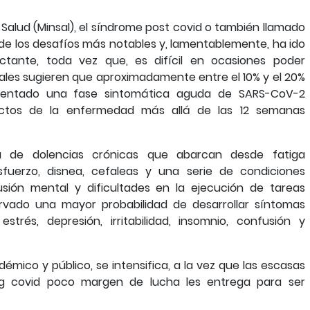
 Salud (Minsal), el síndrome post covid o también llamado
o de los desafíos más notables y, lamentablemente, ha ido
ante, toda vez que, es difícil en ocasiones poder
diales sugieren que aproximadamente entre el 10% y el 20%
mentado una fase sintomática aguda de SARS-CoV-2
ectos de la enfermedad más allá de las 12 semanas
a de dolencias crónicas que abarcan desde fatiga
sfuerzo, disnea, cefaleas y una serie de condiciones
sión mental y dificultades en la ejecución de tareas
ervado una mayor probabilidad de desarrollar síntomas
trés, depresión, irritabilidad, insomnio, confusión y
émico y público, se intensifica, a la vez que las escasas
ng covid poco margen de lucha les entrega para ser