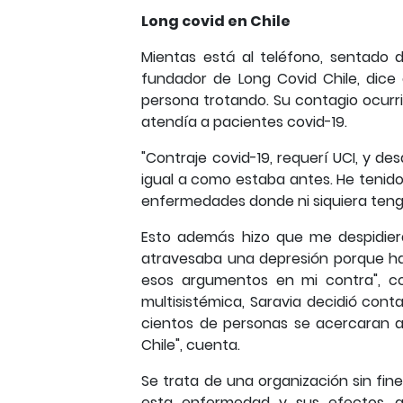
Long covid en Chile
Mientas está al teléfono, sentado d
fundador de Long Covid Chile, dice
persona trotando. Su contagio ocurr
atendía a pacientes covid-19.
"Contraje covid-19, requerí UCI, y 
igual a como estaba antes. He tenido
enfermedades donde ni siquiera ten
Esto además hizo que me despidier
atravesaba una depresión porque ha
esos argumentos en mi contra", com
multisistémica, Saravia decidió cont
cientos de personas se acercaran a 
Chile", cuenta.
Se trata de una organización sin fin
esta enfermedad y sus efectos, q