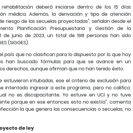
rehabilitación deberá iniciarse dentro de los 15 días
ción médica. Además, la derivación y tipo de atención
de riesgo de las secuelas proyectadas", señalan desde el
ento Planificación Presupuestaria y Gestión de la
 21 de junio de 2023, un total de 198 personas han sido
GES (SIGGES).
l país que no clasifican para lo dispuesto por lo que hoy
ntes han buscado fórmulas para que se avance en un
tos derechos, aunque afirman que no han tenido éxito.
estuvieron intubadas, ese el criterio de exclusión para
e intentado ingresar a este programa, pero no califico,
tual no es discapacitante. Yo estuve en UCI y no tuve
mente porque en ese entonces esto no existía", comenta
a infección la que genera las consecuencias o secuelas, no
oyecto de ley