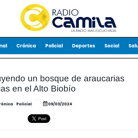
nal
Crónica
Policial
Deportes
Social
Sal
ruyendo un bosque de araucarias
ias en el Alto Biobío
rónica
Policial
09/03/2024