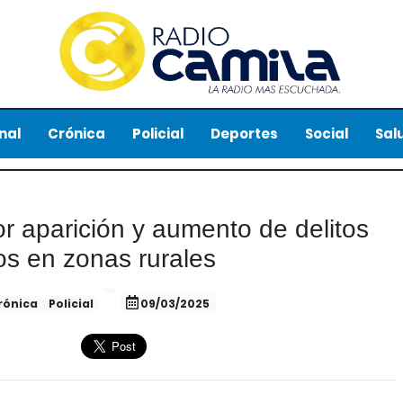
nal
Crónica
Policial
Deportes
Social
Sal
or aparición y aumento de delitos
os en zonas rurales
rónica
Policial
09/03/2025