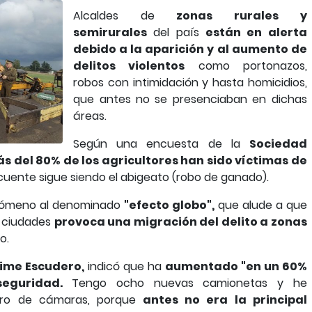
Alcaldes de
zonas rurales y
semirurales
del país
están en alerta
debido a la aparición y al aumento de
delitos violentos
como portonazos,
robos con intimidación y hasta homicidios,
que antes no se presenciaban en dichas
áreas.
Según una encuesta de la
Sociedad
ás del 80% de los agricultores han sido víctimas de
cuente sigue siendo el abigeato (robo de ganado).
enómeno al denominado
"efecto globo",
que alude a que
s ciudades
provoca una migración del delito a zonas
o.
aime Escudero,
indicó que ha
aumentado "en un 60%
eguridad.
Tengo ocho nuevas camionetas y he
ero de cámaras, porque
antes no era la principal