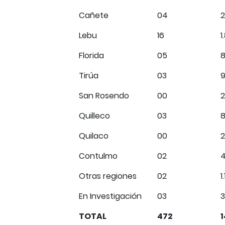
Cañete
04
2
Lebu
16
1
Florida
05
Tirúa
03
9
San Rosendo
00
Quilleco
03
8
Quilaco
00
2
Contulmo
02
Otras regiones
02
1
En Investigación
03
TOTAL
472
1