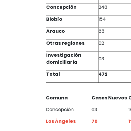
Concepción
248
Biobío
154
Arauco
65
Otras regiones
02
Investigación
03
domiciliaria
Total
472
Comuna
Casos Nuevos
Concepción
63
1
Los Ángeles
76