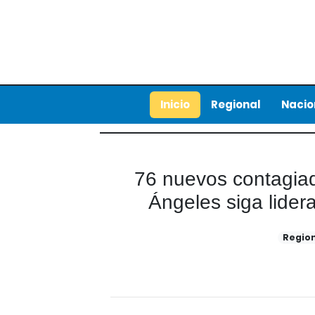
Inicio
Regional
Nacio
76 nuevos contagia
Ángeles siga lider
Regio