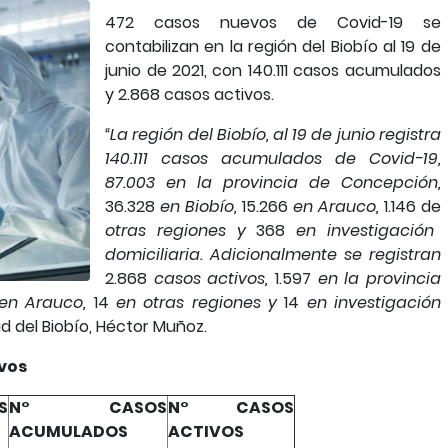
472 casos nuevos de Covid-19 se
contabilizan en la región del Biobío al 19 de
junio de 2021, con 140.111 casos acumulados
y 2.868 casos activos.
“La región del Biobío, al 19 de junio registra
140.111 casos acumulados de Covid-19,
87.003
en la provincia de Concepción,
36.328
en Biobío,
15.266
en Arauco,
1.146 de
otras regiones y
368
en investigación
domiciliaria. Adicionalmente se registran
2.868
casos activos,
1.597
en la provincia
en Arauco,
14
en otras regiones y
14
en investigación
ud del Biobío, Héctor Muñoz.
vos
S
N° CASOS
N° CASOS
ACUMULADOS
ACTIVOS