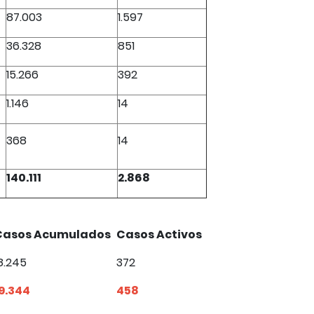
87.003
1.597
36.328
851
15.266
392
1.146
14
368
14
140.111
2.868
Casos Acumulados
Casos Activos
8.245
372
19.344
458