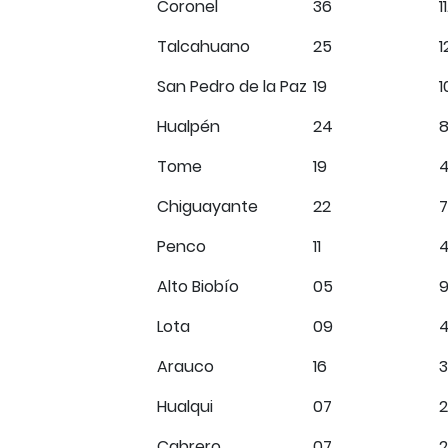
Coronel
36
1
Talcahuano
25
1
San Pedro de la Paz
19
1
Hualpén
24
Tome
19
Chiguayante
22
7
Penco
11
4
Alto Biobío
05
Lota
09
Arauco
16
3
Hualqui
07
2
Cabrero
07
2