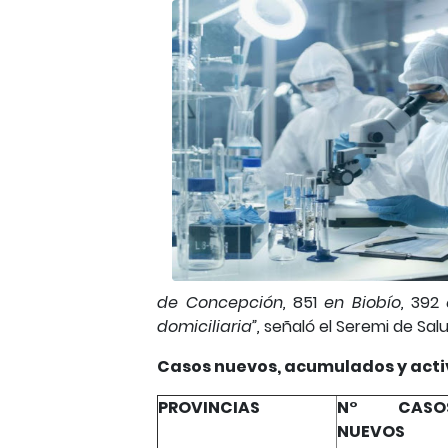
de Concepción,
851
en Biobío,
392
domiciliaria”,
señaló
el Seremi de Sal
Casos nuevos, acumulados y acti
PROVINCIAS
N° CASO
NUEVOS