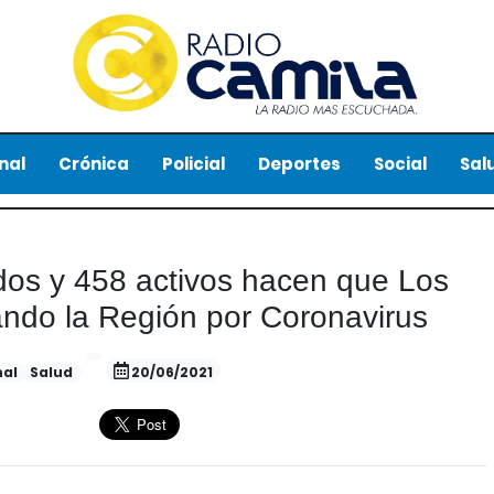
nal
Crónica
Policial
Deportes
Social
Sal
dos y 458 activos hacen que Los
ando la Región por Coronavirus
nal
Salud
20/06/2021