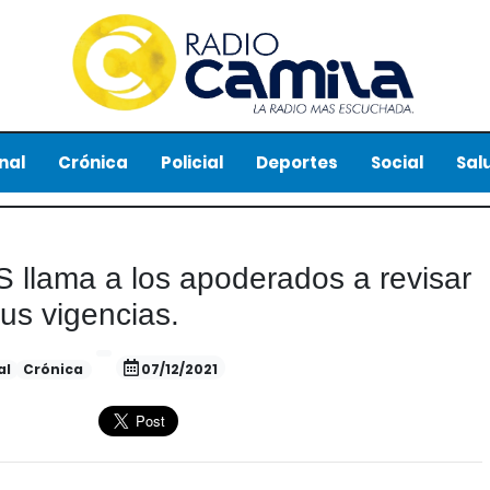
nal
Crónica
Policial
Deportes
Social
Sal
S llama a los apoderados a revisar
us vigencias.
al
Crónica
07/12/2021