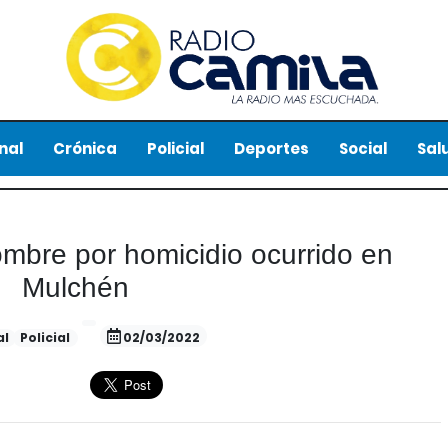
nal
Crónica
Policial
Deportes
Social
Sal
mbre por homicidio ocurrido en
Mulchén
al
Policial
02/03/2022