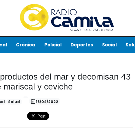
nal
Crónica
Policial
Deportes
Social
Sal
n productos del mar y decomisan 43
e mariscal y ceviche
nal
Salud
13/04/2022