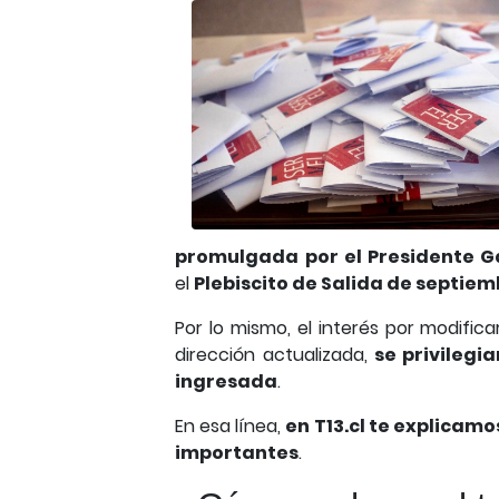
promulgada por el Presidente Ga
el
Plebiscito de Salida de septiem
Por lo mismo, el interés por modifica
dirección actualizada,
se privilegia
ingresada
.
En esa línea,
en T13.cl te explicamo
importantes
.