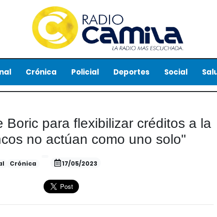
nal
Crónica
Policial
Deportes
Social
Sal
Boric para flexibilizar créditos a la
ncos no actúan como uno solo"
al
Crónica
17/05/2023