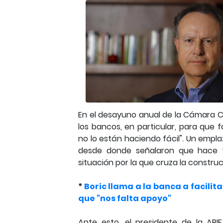
En el desayuno anual de la Cámara Ch
los bancos, en particular, para que f
no lo están haciendo fácil". Un empl
desde donde señalaron que hace f
situación por la que cruza la construc
*
Boric llama a la banca a facilit
que "nos falta apoyo"
Ante esto, el presidente de la ABI